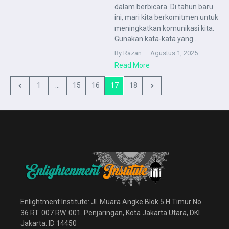
dalam berbicara. Di tahun baru
ini, mari kita berkomitmen untuk
meningkatkan komunikasi kita.
Gunakan kata-kata yang...
By Razan
Agustus 1, 2025
Read More
1
...
15
16
17
18
Enlightment Institute: Jl. Muara Angke Blok 5 H Timur No.
36 RT. 007 RW. 001. Penjaringan, Kota Jakarta Utara, DKI
Jakarta. ID 14450