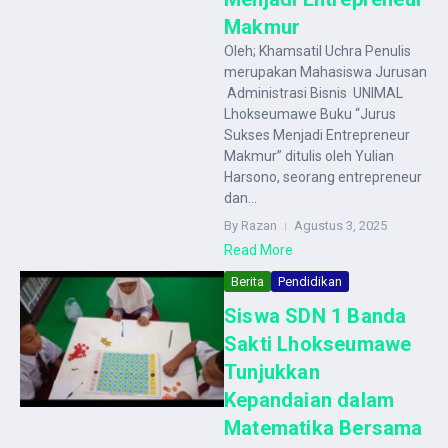
Makmur
Oleh; Khamsatil Uchra Penulis
merupakan Mahasiswa Jurusan
Administrasi Bisnis UNIMAL
Lhokseumawe Buku “Jurus
Sukses Menjadi Entrepreneur
Makmur” ditulis oleh Yulian
Harsono, seorang entrepreneur
dan...
By Razan
Agustus 3, 2025
Read More
Berita
Pendidikan
Siswa SDN 1 Banda
Sakti Lhokseumawe
Tunjukkan
Kepandaian dalam
Matematika Bersama