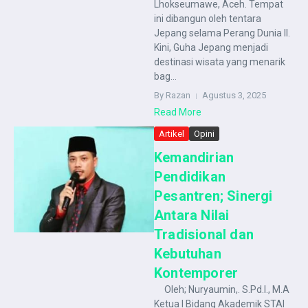
Lhokseumawe, Aceh. Tempat
ini dibangun oleh tentara
Jepang selama Perang Dunia II.
Kini, Guha Jepang menjadi
destinasi wisata yang menarik
bag...
By Razan
Agustus 3, 2025
Read More
Artikel
Opini
Kemandirian
Pendidikan
Pesantren; Sinergi
Antara Nilai
Tradisional dan
Kebutuhan
Kontemporer
Oleh; Nuryaumin,. S.Pd.I., M.A
Ketua I Bidang Akademik STAI