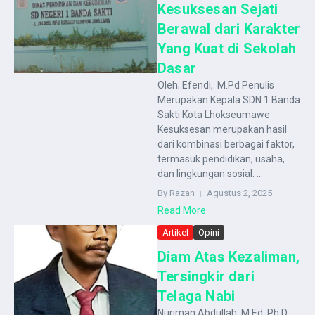
Kesuksesan Sejati
Berawal dari Karakter
Yang Kuat di Sekolah
Dasar
Oleh; Efendi,. M.Pd Penulis
Merupakan Kepala SDN 1 Banda
Sakti Kota Lhokseumawe
Kesuksesan merupakan hasil
dari kombinasi berbagai faktor,
termasuk pendidikan, usaha,
dan lingkungan sosial. ...
By Razan
Agustus 2, 2025
Read More
Artikel
Opini
Diam Atas Kezaliman,
Tersingkir dari
Telaga Nabi
Nuriman Abdullah, M.Ed, Ph.D