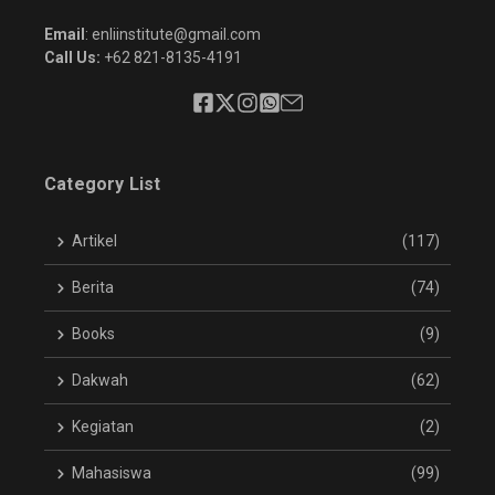
Email
: enliinstitute@gmail.com
Call Us:
+62 821-8135-4191
Category List
Artikel
(117)
Berita
(74)
Books
(9)
Dakwah
(62)
Kegiatan
(2)
Mahasiswa
(99)