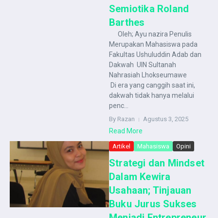
Semiotika Roland
Barthes
Oleh; Ayu nazira Penulis
Merupakan Mahasiswa pada
Fakultas Ushuluddin Adab dan
Dakwah UIN Sultanah
Nahrasiah Lhokseumawe
Di era yang canggih saat ini,
dakwah tidak hanya melalui
penc...
By Razan
Agustus 3, 2025
Read More
Artikel
Mahasiswa
Opini
Strategi dan Mindset
Dalam Kewira
Usahaan; Tinjauan
Buku Jurus Sukses
Menjadi Entrepreneur