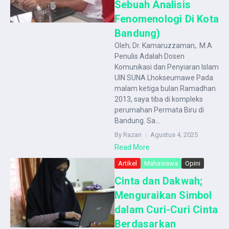
Sebuah Analisis
Fenomenologi Di Kota
Bandung)
Oleh; Dr. Kamaruzzaman,. M.A
Penulis Adalah Dosen
Komunikasi dan Penyiaran Islam
UIN SUNA Lhokseumawe Pada
malam ketiga bulan Ramadhan
2013, saya tiba di kompleks
perumahan Permata Biru di
Bandung. Sa...
By Razan
Agustus 4, 2025
Read More
Artikel
Mahasiswa
Opini
Cinta dan Dakwah;
Menguraikan Simbol
dalam Curi-Curi Cinta
Berdasarkan