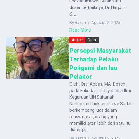
Lhokseumawe. Salah satu
dosen terbaiknya, Dr. Harjoni,
S....
By Razan
Agustus 2, 2025
Read More
Artikel
Opini
Persepsi Masyarakat
Terhadap Pelaku
Poligami dan Isu
Pelakor
Oleh : Drs. Abbas, MA Dosen
pada Fakultas Tarbiyah dan Ilmu
Keguruan UIN Sultanah
Nahrasiah Lhokseumawe Sudah
berkembang luas dalam
masyarakat, orang yang
memiliki isteri lebih dari satu itu
dianggap...
By Razan
Agustus 2, 2025