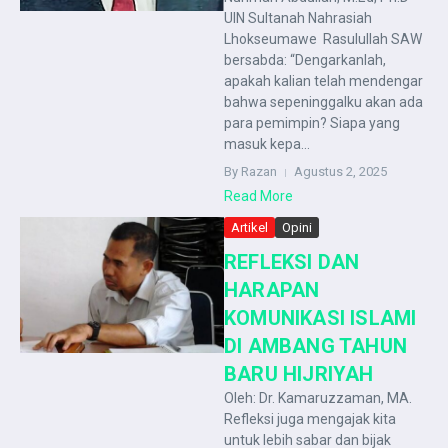
UIN Sultanah Nahrasiah
Lhokseumawe Rasulullah SAW
bersabda: “Dengarkanlah,
apakah kalian telah mendengar
bahwa sepeninggalku akan ada
para pemimpin? Siapa yang
masuk kepa...
By Razan
Agustus 2, 2025
Read More
Artikel
Opini
REFLEKSI DAN
HARAPAN
KOMUNIKASI ISLAMI
DI AMBANG TAHUN
BARU HIJRIYAH
Oleh: Dr. Kamaruzzaman, MA.
Refleksi juga mengajak kita
untuk lebih sabar dan bijak