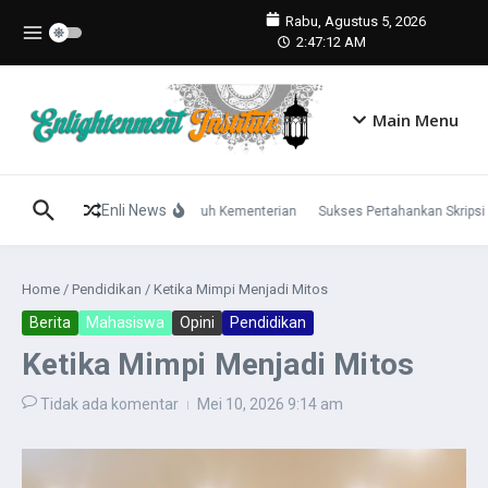
Lewati ke konten
Rabu, Agustus 5, 2026
2:47:13 AM
Main Menu
Enli News
ilai Penguji Layak Diadopsi Seluruh Kementerian
Sukses Pertahankan Skripsi 
Home
/
Pendidikan
/
Ketika Mimpi Menjadi Mitos
Berita
Mahasiswa
Opini
Pendidikan
Ketika Mimpi Menjadi Mitos
Tidak ada komentar
Mei 10, 2026
9:14 am