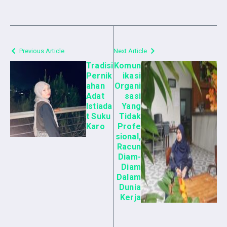
Previous Article
Next Article
Tradisi
Komun
Pernik
ikasi
ahan
Organi
Adat
sasi
Istiada
Yang
t Suku
Tidak
Karo
Profe
sional,
Racun
Diam-
Diam
Dalam
Dunia
Kerja