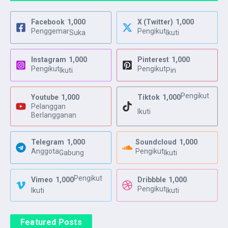
Facebook
1,000
X (Twitter)
1,000
Penggemar
Pengikut
Suka
Ikuti
Instagram
1,000
Pinterest
1,000
Pengikut
Pengikut
Ikuti
Pin
Pengikut
Youtube
1,000
Tiktok
1,000
Pelanggan
Ikuti
Berlangganan
Telegram
1,000
Soundcloud
1,000
Anggota
Pengikut
Gabung
Ikuti
Pengikut
Vimeo
1,000
Dribbble
1,000
Pengikut
Ikuti
Ikuti
Featured Posts