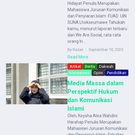
Hidayat Penulis Merupakan
Mahasiswa Jurusan Komunikasi
dan Penyiaran Islam FUAD UIN
SUNA Lhokseumawe Tahukah
kamu, menurut laporan terbaru
dari We Are Social, rata-rata
orang In...
By Razan
September 10, 2025
Read More
Artikel
Berita
Dakwah
Mahasiswa
Opini
Pendidikan
Media Massa dalam
Perspektif Hukum
dan Komunikasi
Islami
Oleh; Keysha Alea Wahdini
Harahap Penulis Merupakan
Mahasiswi Jurusan Komunikasi
dan Penyiaran Islam Fakultas