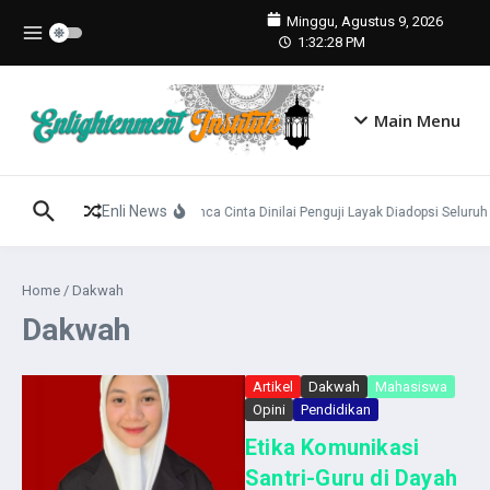
Lewati ke konten
Minggu, Agustus 9, 2026
1:32:29 PM
Main Menu
Enli News
Konsep Panca Cinta Dinilai Penguji Layak Diadopsi Seluruh
Home
/
Dakwah
Dakwah
Artikel
Dakwah
Mahasiswa
Opini
Pendidikan
Etika Komunikasi
Santri-Guru di Dayah