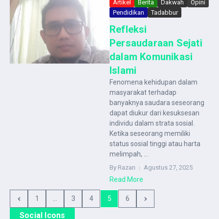
Artikel
Berita
Dakwah
Opini
Pendidikan
Tadabbur
Refleksi
Persaudaraan Sejati
dalam Komunikasi
Islami
Fenomena kehidupan dalam
masyarakat terhadap
banyaknya saudara seseorang
dapat diukur dari kesuksesan
individu dalam strata sosial.
Ketika seseorang memiliki
status sosial tinggi atau harta
melimpah, ...
By Razan
Agustus 27, 2025
Read More
1
...
3
4
5
6
Social Icons