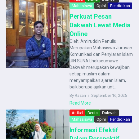
Mahasiswa
Opini
Pendidikan
Perkuat Pesan
Dakwah Lewat Media
Online
Oleh; Amiruddin Penulis
Merupakan Mahasiswa Jurusan
Komunikasi dan Penyiaran Islam
UIN SUNA Lhokseumawe
Dakwah merupakan kewajiban
setiap muslim dalam
menyampaikan ajaran Islam,
baik berupa ajakan unt...
By Razan
September 16, 2025
Read More
Artikel
Berita
Dakwah
Mahasiswa
Opini
Pendidikan
Informasi Efektif
Dalam Perspektif