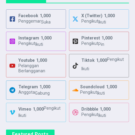
Facebook
1,000
X (Twitter)
1,000
Penggemar
Pengikut
Suka
Ikuti
Instagram
1,000
Pinterest
1,000
Pengikut
Pengikut
Ikuti
Pin
Pengikut
Youtube
1,000
Tiktok
1,000
Pelanggan
Ikuti
Berlangganan
Telegram
1,000
Soundcloud
1,000
Anggota
Pengikut
Gabung
Ikuti
Pengikut
Vimeo
1,000
Dribbble
1,000
Pengikut
Ikuti
Ikuti
Featured Posts