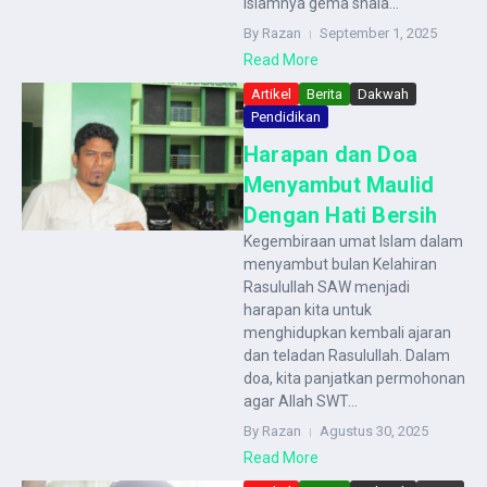
Islamnya gema shala...
By Razan
September 1, 2025
Read More
Artikel
Berita
Dakwah
Pendidikan
Harapan dan Doa
Menyambut Maulid
Dengan Hati Bersih
Kegembiraan umat Islam dalam
menyambut bulan Kelahiran
Rasulullah SAW menjadi
harapan kita untuk
menghidupkan kembali ajaran
dan teladan Rasulullah. Dalam
doa, kita panjatkan permohonan
agar Allah SWT...
By Razan
Agustus 30, 2025
Read More