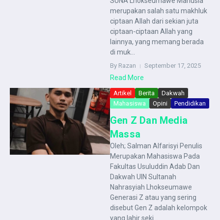
SUNA Lhokseumawe Manusia
merupakan salah satu makhluk
ciptaan Allah dari sekian juta
ciptaan-ciptaan Allah yang
lainnya, yang memang berada
di muk...
By Razan
September 17, 2025
Read More
Artikel
Berita
Dakwah
Mahasiswa
Opini
Pendidikan
Gen Z Dan Media
Massa
Oleh; Salman Alfarisyi Penulis
Merupakan Mahasiswa Pada
Fakultas Usuluddin Adab Dan
Dakwah UIN Sultanah
Nahrasyiah Lhokseumawe
Generasi Z atau yang sering
disebut Gen Z adalah kelompok
yang lahir seki...