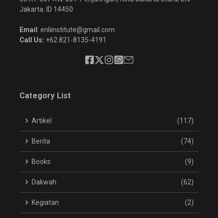
Jakarta. ID 14450
Email
: enliinstitute@gmail.com
Call Us:
+62 821-8135-4191
Category List
Artikel
(117)
Berita
(74)
Books
(9)
Dakwah
(62)
Kegiatan
(2)