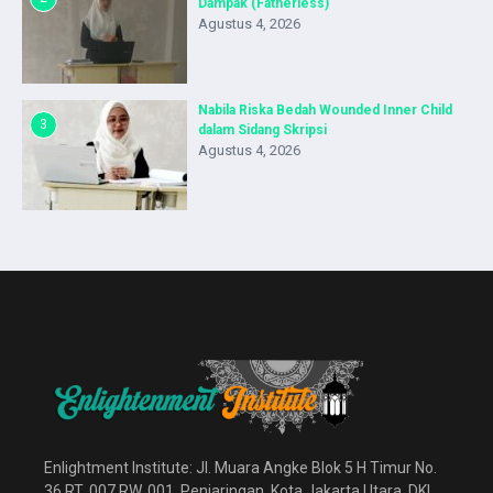
Dampak (Fatherless)
Agustus 4, 2026
Nabila Riska Bedah Wounded Inner Child
3
dalam Sidang Skripsi
Agustus 4, 2026
Enlightment Institute: Jl. Muara Angke Blok 5 H Timur No.
36 RT. 007 RW. 001. Penjaringan, Kota Jakarta Utara, DKI