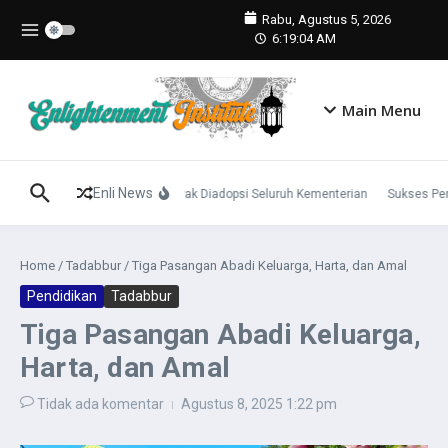
Lewati ke konten
Rabu, Agustus 5, 2026
6:19:04 AM
Main Menu
Enli News
 Panca Cinta Dinilai Penguji Layak Diadopsi Seluruh Kementerian
Sukses Pert
Home
/
Tadabbur
/
Tiga Pasangan Abadi Keluarga, Harta, dan Amal
Pendidikan
Tadabbur
Tiga Pasangan Abadi Keluarga,
Harta, dan Amal
Tidak ada komentar
Agustus 8, 2025
1:22 pm