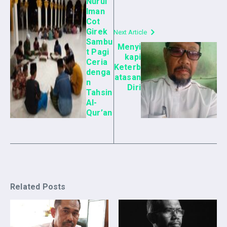
Nurul
Iman
Cot
Girek
Next Article
Sambu
Menyi
t Pagi
kapi
Ceria
Keterb
denga
atasan
n
Diri
Tahsin
Al-
Qur’an
Related Posts