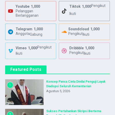
Pengikut
Youtube
1,000
Tiktok
1,000
Pelanggan
Ikuti
Berlangganan
Telegram
1,000
Soundcloud
1,000
Anggota
Pengikut
Gabung
Ikuti
Pengikut
Vimeo
1,000
Dribbble
1,000
Pengikut
Ikuti
Ikuti
Featured Posts
Konsep Panca Cinta Dinilai Penguji Layak
1
Diadopsi Seluruh Kementerian
Agustus 5, 2026
Sukses Pertahankan Skripsi Bertema
2