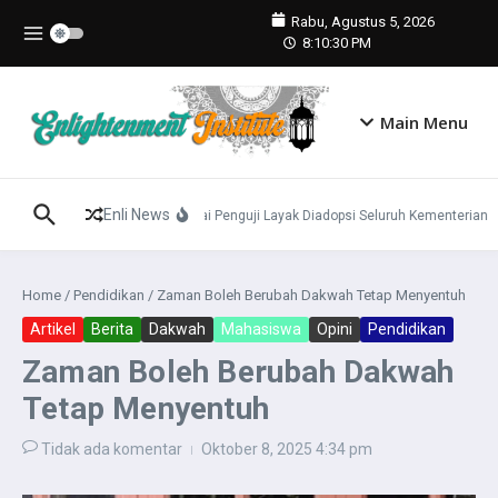
Lewati ke konten
Rabu, Agustus 5, 2026
8:10:31 PM
Main Menu
Enli News
Konsep Panca Cinta Dinilai Penguji Layak Diadopsi Seluruh Kementerian
Home
/
Pendidikan
/
Zaman Boleh Berubah Dakwah Tetap Menyentuh
Artikel
Berita
Dakwah
Mahasiswa
Opini
Pendidikan
Zaman Boleh Berubah Dakwah
Tetap Menyentuh
Tidak ada komentar
Oktober 8, 2025
4:34 pm