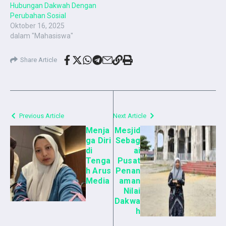
Hubungan Dakwah Dengan
Perubahan Sosial
Oktober 16, 2025
dalam "Mahasiswa"
Share Article
Previous Article
Next Article
Menja
Mesjid
ga Diri
Sebag
di
ai
Tenga
Pusat
h Arus
Penan
Media
aman
Nilai
Dakwa
h