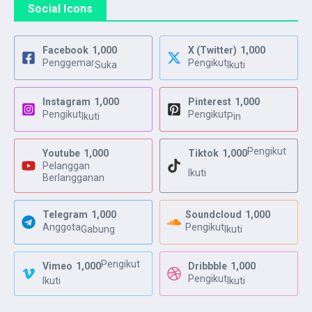
Social Icons
Facebook
1,000
X (Twitter)
1,000
Penggemar
Pengikut
Suka
Ikuti
Instagram
1,000
Pinterest
1,000
Pengikut
Pengikut
Ikuti
Pin
Pengikut
Youtube
1,000
Tiktok
1,000
Pelanggan
Ikuti
Berlangganan
Telegram
1,000
Soundcloud
1,000
Anggota
Pengikut
Gabung
Ikuti
Pengikut
Vimeo
1,000
Dribbble
1,000
Pengikut
Ikuti
Ikuti