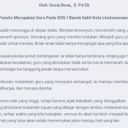
Oleh: Susia Nova,. S. Pd.Ek
Penulis Merupakan Guru Pada SDN 1 Banda Sakti Kota Lhokseumaw
sudah menunggu di depan kelas. Mereka tersenyum, berceloteh riang, d
menanti gurunya. Seorang guru yang mereka rindukan. Menjadi guru y
ta hadir untuk mereka. Anak-anak tidak hanya mengingat apa yang kita a
sana kelas penuh kehangatan. Ia tidak hanya berbicara, tetapi juga
lakukan kesalahan, guru yang dirindukan tidak serta merta memarahi. Ia
d belajar bertanggung jawab tanpa merasa takut.
i hiburan, melainkan guru yang menyulut semangat. Ia mampu membuat
hargai, dan merasa dicintai.
na nilai yang tinggi, tetapi karena jejak kebaikan yang ditinggalkan. 
 dirindukan bukanlah tujuan yang dikejar dengan ambisi, melainkan bua
an, setiap waktu yang kita luangkan semua itu akan tumbuh menjadi ke
hati yang tulus akan selalu menemukan jalan menuju hati yang lain.