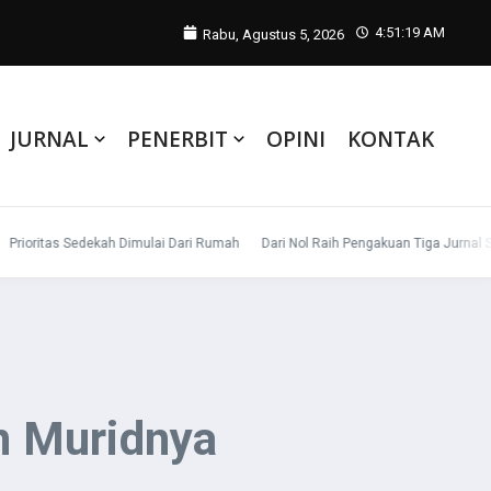
4:51:20 AM
Rabu, Agustus 5, 2026
JURNAL
PENERBIT
OPINI
KONTAK
ritas Sedekah Dimulai Dari Rumah
Dari Nol Raih Pengakuan Tiga Jurnal Sinta
n Muridnya