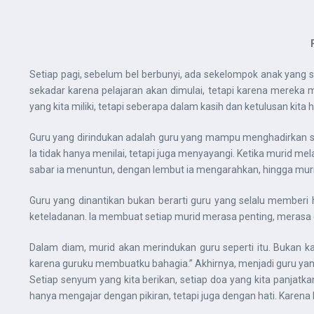
Setiap pagi, sebelum bel berbunyi, ada sekelompok anak yang 
sekadar karena pelajaran akan dimulai, tetapi karena mereka 
yang kita miliki, tetapi seberapa dalam kasih dan ketulusan ki
Guru yang dirindukan adalah guru yang mampu menghadirkan sua
Ia tidak hanya menilai, tetapi juga menyayangi. Ketika murid me
sabar ia menuntun, dengan lembut ia mengarahkan, hingga muri
Guru yang dinantikan bukan berarti guru yang selalu member
keteladanan. Ia membuat setiap murid merasa penting, merasa di
Dalam diam, murid akan merindukan guru seperti itu. Bukan kare
karena guruku membuatku bahagia.” Akhirnya, menjadi guru yang
Setiap senyum yang kita berikan, setiap doa yang kita panjatk
hanya mengajar dengan pikiran, tetapi juga dengan hati. Karena 