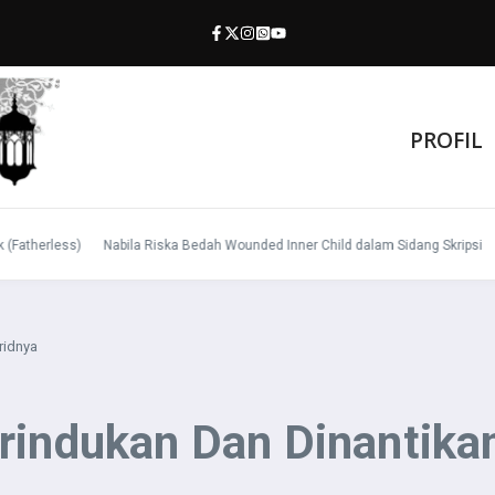
PROFIL
erless)
Nabila Riska Bedah Wounded Inner Child dalam Sidang Skripsi
Prio
ridnya
rindukan Dan Dinantika