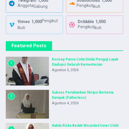
Telegram
1,000
Soundcloud
1,000
Anggota
Pengikut
Gabung
Ikuti
Pengikut
Vimeo
1,000
Dribbble
1,000
Pengikut
Ikuti
Ikuti
Featured Posts
Konsep Panca Cinta Dinilai Penguji Layak
1
Diadopsi Seluruh Kementerian
Agustus 5, 2026
Sukses Pertahankan Skripsi Bertema
2
Dampak (Fatherless)
Agustus 4, 2026
Nabila Riska Bedah Wounded Inner Child