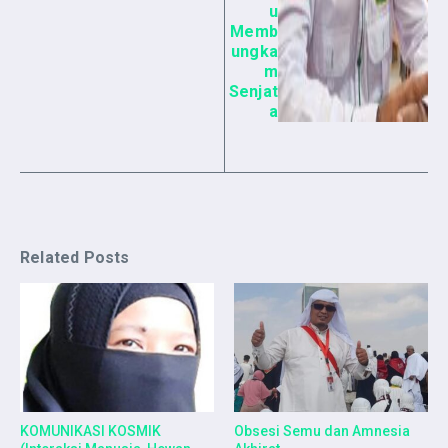
u
Memb
ungka
m
Senjat
a
Related Posts
KOMUNIKASI KOSMIK
Obsesi Semu dan Amnesia