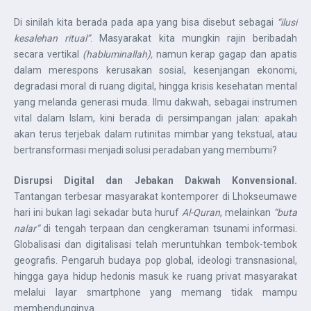
Di sinilah kita berada pada apa yang bisa disebut sebagai
“ilusi
kesalehan ritual”
. Masyarakat kita mungkin rajin beribadah
secara vertikal
(habluminallah),
namun kerap gagap dan apatis
dalam merespons kerusakan sosial, kesenjangan ekonomi,
degradasi moral di ruang digital, hingga krisis kesehatan mental
yang melanda generasi muda. Ilmu dakwah, sebagai instrumen
vital dalam Islam, kini berada di persimpangan jalan: apakah
akan terus terjebak dalam rutinitas mimbar yang tekstual, atau
bertransformasi menjadi solusi peradaban yang membumi?
Disrupsi Digital dan Jebakan Dakwah Konvensional.
Tantangan terbesar masyarakat kontemporer di Lhokseumawe
hari ini bukan lagi sekadar buta huruf
Al-Quran
, melainkan
“buta
nalar”
di tengah terpaan dan cengkeraman tsunami informasi.
Globalisasi dan digitalisasi telah meruntuhkan tembok-tembok
geografis. Pengaruh budaya pop global, ideologi transnasional,
hingga gaya hidup hedonis masuk ke ruang privat masyarakat
melalui layar smartphone yang memang tidak mampu
membendunginya.