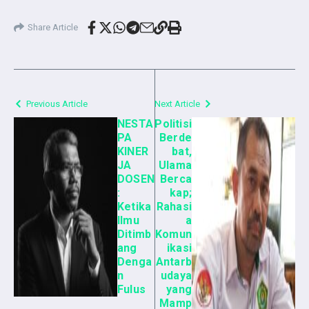
Share Article
Previous Article
Next Article
NESTA
Politisi
PA
Berde
KINER
bat,
JA
Ulama
DOSEN
Berca
:
kap;
Ketika
Rahasi
Ilmu
a
Ditimb
Komun
ang
ikasi
Denga
Antarb
n
udaya
Fulus
yang
Mamp