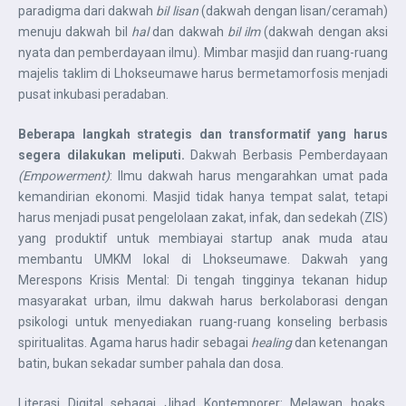
paradigma dari dakwah
bil lisan
(dakwah dengan lisan/ceramah)
menuju dakwah bil
hal
dan dakwah
bil ilm
(dakwah dengan aksi
nyata dan pemberdayaan ilmu). Mimbar masjid dan ruang-ruang
majelis taklim di Lhokseumawe harus bermetamorfosis menjadi
pusat inkubasi peradaban.
Beberapa langkah strategis dan transformatif yang harus
segera dilakukan meliputi.
Dakwah Berbasis Pemberdayaan
(Empowerment)
: Ilmu dakwah harus mengarahkan umat pada
kemandirian ekonomi. Masjid tidak hanya tempat salat, tetapi
harus menjadi pusat pengelolaan zakat, infak, dan sedekah (ZIS)
yang produktif untuk membiayai startup anak muda atau
membantu UMKM lokal di Lhokseumawe. Dakwah yang
Merespons Krisis Mental: Di tengah tingginya tekanan hidup
masyarakat urban, ilmu dakwah harus berkolaborasi dengan
psikologi untuk menyediakan ruang-ruang konseling berbasis
spiritualitas. Agama harus hadir sebagai
healing
dan ketenangan
batin, bukan sekadar sumber pahala dan dosa.
Literasi Digital sebagai Jihad Kontemporer: Melawan hoaks,