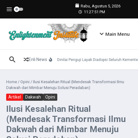
Lewati ke konten
Rabu, Agustus 5, 2026
11:27:52 PM
Main Menu
Enli News
Konsep Panca Cinta Dinilai Penguji Layak Diadopsi Seluruh Kementer
Home
/
Opini
/
Ilusi Kesalehan Ritual (Mendesak Transformasi Ilmu
Dakwah dari Mimbar Menuju Solusi Peradaban)
Artikel
Dakwah
Opini
Ilusi Kesalehan Ritual
(Mendesak Transformasi Ilmu
Dakwah dari Mimbar Menuju