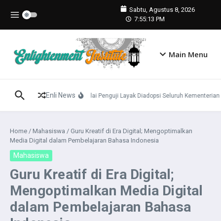
Lewati ke konten
Sabtu, Agustus 8, 2026
7:55:14 PM
Main Menu
Enli News
Konsep Panca Cinta Dinilai Penguji Layak Diadopsi Seluruh Kementerian
Home
/
Mahasiswa
/
Guru Kreatif di Era Digital; Mengoptimalkan
Media Digital dalam Pembelajaran Bahasa Indonesia
Mahasiswa
Guru Kreatif di Era Digital;
Mengoptimalkan Media Digital
dalam Pembelajaran Bahasa