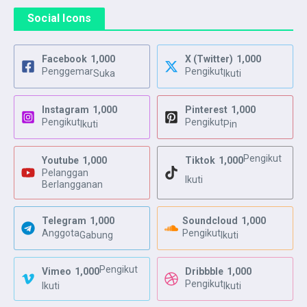
Social Icons
Facebook
1,000
X (Twitter)
1,000
Penggemar
Pengikut
Suka
Ikuti
Instagram
1,000
Pinterest
1,000
Pengikut
Pengikut
Ikuti
Pin
Pengikut
Youtube
1,000
Tiktok
1,000
Pelanggan
Ikuti
Berlangganan
Telegram
1,000
Soundcloud
1,000
Anggota
Pengikut
Gabung
Ikuti
Pengikut
Vimeo
1,000
Dribbble
1,000
Pengikut
Ikuti
Ikuti