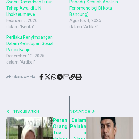
Syahri Ramadhan Lulus
Pribadi ( Sebuah Analisis
Tahap Awal di UIN
Fenomenologi Di Kota
Lhokseumawe
Bandung)
Februari 5, 2026
Agustus 4, 2025
dalam "Berita"
dalam "Artikel"
Perilaku Penyimpangan
Dalam Kehidupan Sosial
Pasca Banjir
Desember 12, 2025
dalam "Artikel"
Share Article
Previous Article
Next Article
Peran
Dalam
Orang
Peluka
Tua
n
dalam
Alam,