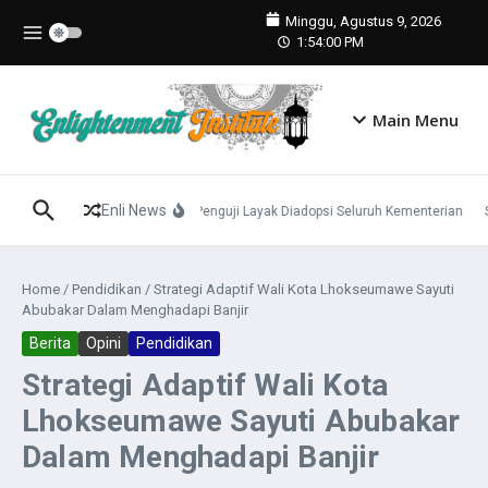
Lewati ke konten
Minggu, Agustus 9, 2026
1:54:01 PM
Main Menu
Enli News
Konsep Panca Cinta Dinilai Penguji Layak Diadopsi Seluruh Kementerian
Su
Home
/
Pendidikan
/
Strategi Adaptif Wali Kota Lhokseumawe Sayuti
Abubakar Dalam Menghadapi Banjir
Berita
Opini
Pendidikan
Strategi Adaptif Wali Kota
Lhokseumawe Sayuti Abubakar
Dalam Menghadapi Banjir